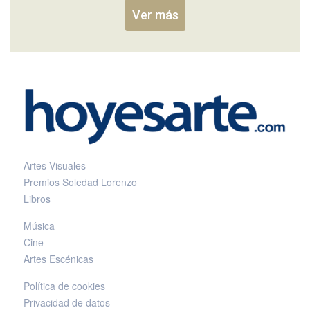
Ver más
Artes Visuales
Premios Soledad Lorenzo
Libros
Música
Cine
Artes Escénicas
Política de cookies
Privacidad de datos