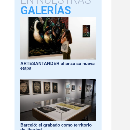
EN NUESTRAS
GALERÍAS
ARTESANTANDER afianza su nueva
etapa
Barceló: el grabado como territorio
de libertad