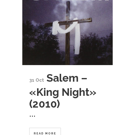
Salem –
31 Oct
«King Night»
(2010)
...
READ MORE