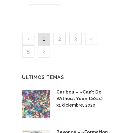
1
2
3
4
5
ÚLTIMOS TEMAS
Caribou – «Can’t Do
Without You» (2014)
31 diciembre, 2020
Beyoncé – «Formation