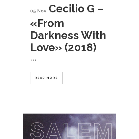
Cecilio G –
05 Nov
«From
Darkness With
Love» (2018)
...
READ MORE