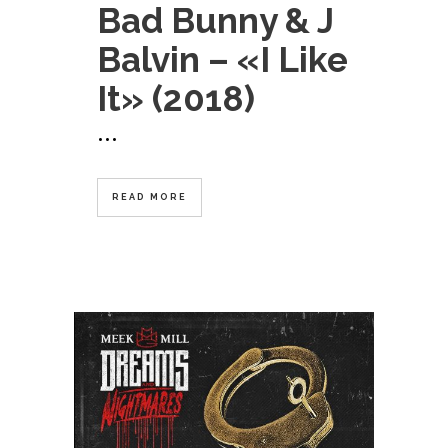
Bad Bunny & J
Balvin – «I Like
It» (2018)
...
READ MORE