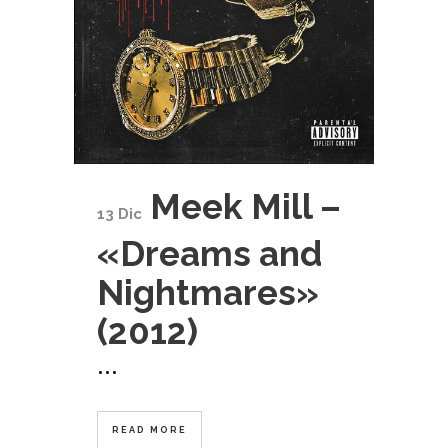
Meek Mill –
13 Dic
«Dreams and
Nightmares»
(2012)
...
READ MORE