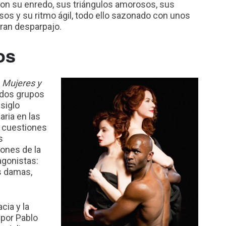
 con su enredo, sus triángulos amorosos, sus
sos y su ritmo ágil, todo ello sazonado con unos
ran desparpajo.
os
,
Mujeres y
 dos grupos
siglo
ria en las
r cuestiones
s
iones de la
agonistas:
us damas,
cia y la
 por Pablo