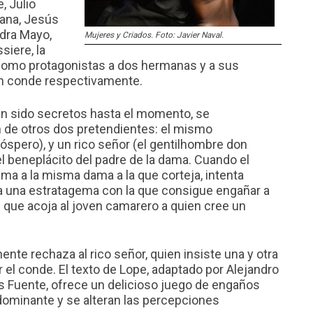
, Julio
tana, Jesús
ndra Mayo,
Mujeres y Criados
. Foto: Javier Naval.
siere, la
 como protagonistas a dos hermanas y a sus
un conde respectivamente.
n sido secretos hasta el momento, se
 de otros dos pretendientes: el mismo
róspero), y un rico señor (el gentilhombre don
 el beneplácito del padre de la dama. Cuando el
a a la misma dama a la que corteja, intenta
dea una estratagema con la que consigue engañar a
e que acoja al joven camarero a quien cree un
ente rechaza al rico señor, quien insiste una y otra
el conde. El texto de Lope, adaptado por Alejandro
ús Fuente, ofrece un delicioso juego de engaños
 dominante y se alteran las percepciones