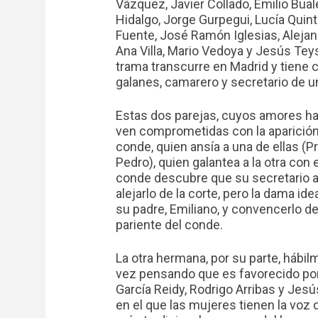
Vázquez, Javier Collado, Emilio Buale
Hidalgo, Jorge Gurpegui, Lucía Quin
Fuente, José Ramón Iglesias, Aleja
Ana Villa, Mario Vedoya y Jesús Teys
trama transcurre en Madrid y tiene
galanes, camarero y secretario de 
Estas dos parejas, cuyos amores ha
ven comprometidas con la aparición
conde, quien ansía a una de ellas (P
Pedro), quien galantea a la otra con
conde descubre que su secretario am
alejarlo de la corte, pero la dama i
su padre, Emiliano, y convencerlo d
pariente del conde.
La otra hermana, por su parte, hábilm
vez pensando que es favorecido por 
García Reidy, Rodrigo Arribas y Jes
en el que las mujeres tienen la voz