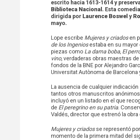
escrito hacia 1613-1614 y preserv
Biblioteca Nacional
. Esta comedia 
dirigida por
Laurence Boswel
y
Ro
mayo.
Lope escribe
Mujeres y criados
en p
de los Ingenios
estaba en su mayor e
piezas como
La dama boba
,
El perr
vino
, verdaderas obras maestras de 
fondos de la BNE por Alejandro Garc
Universitat Autònoma de Barcelona y
La ausencia de cualquier indicación
tantos otros manuscritos anónimos. 
incluyó en un listado en el que rec
de
El peregrino en su patria
. Conser
Valdés, director que estrenó la obra
Mujeres y criados
se representó por
momento de la primera mitad del sigl