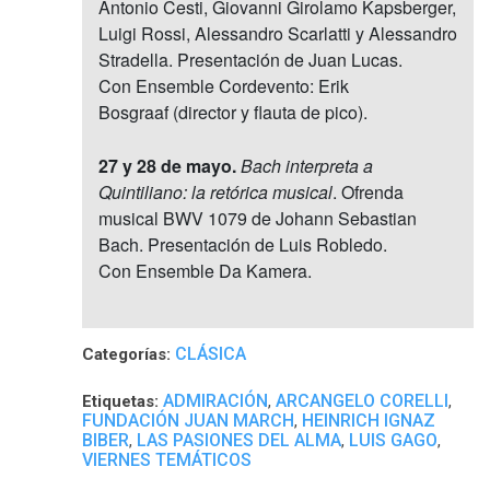
Antonio Cesti, Giovanni Girolamo Kapsberger,
Luigi Rossi, Alessandro Scarlatti y Alessandro
Stradella. Presentación de Juan Lucas.
Con Ensemble Cordevento: Erik
Bosgraaf (director y flauta de pico).
27 y 28 de mayo.
Bach interpreta a
Quintiliano: la retórica musical
. Ofrenda
musical BWV 1079 de Johann Sebastian
Bach. Presentación de Luis Robledo.
Con Ensemble Da Kamera.
CLÁSICA
Categorías:
ADMIRACIÓN
ARCANGELO CORELLI
Etiquetas:
,
,
FUNDACIÓN JUAN MARCH
HEINRICH IGNAZ
,
BIBER
LAS PASIONES DEL ALMA
LUIS GAGO
,
,
,
VIERNES TEMÁTICOS