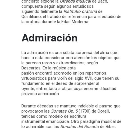
concierto expone la
Ofrenda musical
de Bach,
compuesta según algunos estudiosos
siguiendo fielmente la
Institutio oratoria
de
Quintiliano, el tratado de referencia para el estudio de
la oratoria durante la Edad Moderna.
Admiración
La admiración es una súbita sorpresa del alma que
hace a esta considerar con atención los objetos que
le parecen raros y extraordinarios, según
Descartes. En la música esta
pasión encontró acomodo en los repertorios
virtuosísticos para violín del siglo XVII, que tienen su
fundamento en el deseo de sorprender al
oyente, enfrentado a obras cuya enorme dificultad
provoca admiración.
Durante décadas se mantuvo indeleble el pasmo que
provocaron las
Sonatas Op. 5
(1700) de Corelli,
tenidas como modelo de escritura
instrumental emancipada. Otro paradigma musical de
lo admirable son las
Sonatas del Rosario
de Biber,