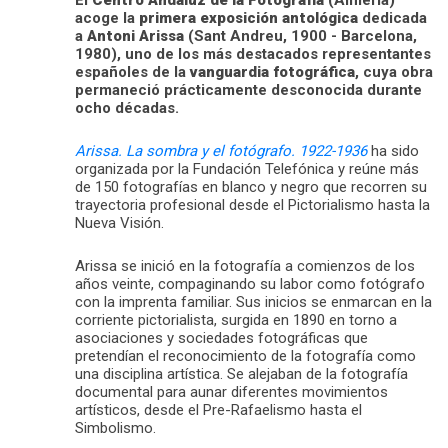
El
Centro Andaluz de la Fotografía
(Almería)
acoge la
primera exposición antológica
dedicada
a
Antoni Arissa
(Sant Andreu, 1900 - Barcelona,
1980), uno de los más destacados representantes
españoles de la
vanguardia fotográfica
, cuya obra
permaneció prácticamente desconocida durante
ocho décadas.
Arissa. La sombra y el fotógrafo. 1922-1936
ha sido
organizada por la Fundación Telefónica y reúne más
de 150 fotografías en blanco y negro que recorren su
trayectoria profesional desde el Pictorialismo hasta la
Nueva Visión.
Arissa se inició en la fotografía a comienzos de los
años veinte, compaginando su labor como fotógrafo
con la imprenta familiar. Sus inicios se enmarcan en la
corriente pictorialista, surgida en 1890 en torno a
asociaciones y sociedades fotográficas que
pretendían el reconocimiento de la fotografía como
una disciplina artística. Se alejaban de la fotografía
documental para aunar diferentes movimientos
artísticos, desde el Pre-Rafaelismo hasta el
Simbolismo.