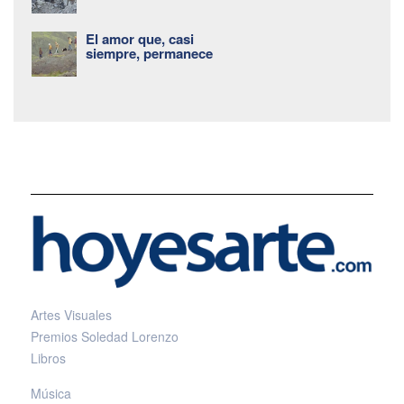
El amor que, casi
siempre, permanece
Artes Visuales
Premios Soledad Lorenzo
Libros
Música