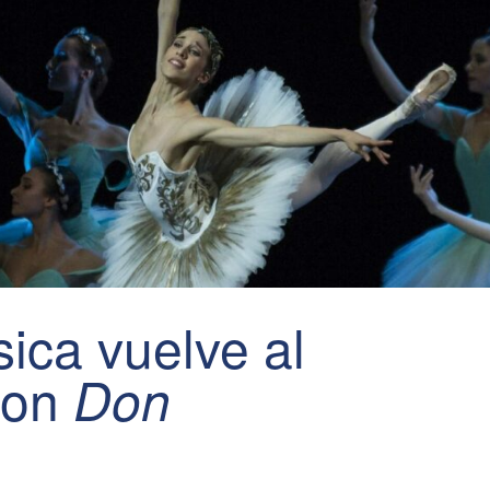
ica vuelve al
con
Don