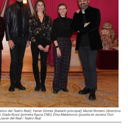
tico del Teatro Real), Yanier Gómez (bailarín principal), Muriel Romero (directora
), Giada Rossi (primera figura CND), Elna Matamoros (puesta en escena ‘Don
avier del Real | Teatro Real.