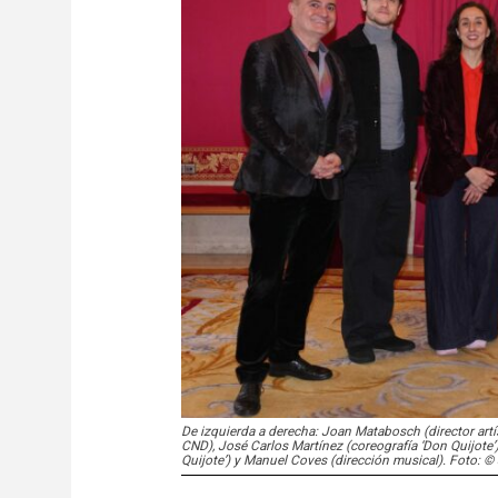
De izquierda a derecha: Joan Matabosch (director artís
CND), José Carlos Martínez (coreografía ‘Don Quijote’
Quijote’) y Manuel Coves (dirección musical). Foto: © J