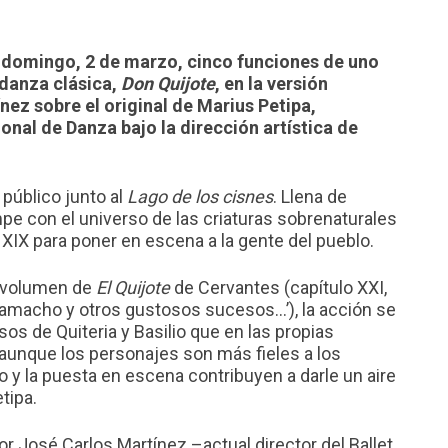
e domingo, 2 de marzo, cinco funciones de uno
 danza clásica,
Don Quijote
, en la versión
ez sobre el original de Marius Petipa,
nal de Danza bajo la dirección artística de
 público junto al
Lago de los cisnes
. Llena de
ompe con el universo de las criaturas sobrenaturales
l XIX para poner en escena a la gente del pueblo.
o volumen de
El Quijote
de Cervantes (capítulo XXI,
amacho y otros gustosos sucesos…’), la acción se
s de Quiteria y Basilio que en las propias
aunque los personajes son más fieles a los
o y la puesta en escena contribuyen a darle un aire
tipa.
or José Carlos Martínez –actual director del Ballet