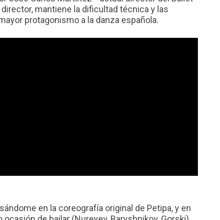
irector, mantiene la dificultad técnica y las
 mayor protagonismo a la danza española.
sándome en la coreografía original de Petipa, y en
 ocasión de bailar (Nureyev, Baryshnikov, Gorski),