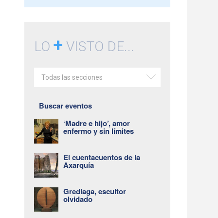
+
LO
VISTO DE...
Todas las secciones
Buscar eventos
‘Madre e hijo’, amor
enfermo y sin límites
El cuentacuentos de la
Axarquía
Grediaga, escultor
olvidado