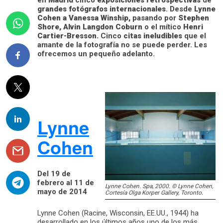
grandes fotógrafos internacionales
. Desde
Lynne
Cohen a Vanessa Winship,
pasando por
Stephen
Shore, Alvin Langdon Coburn
o el mítico
Henri
Cartier-Bresson.
Cinco
citas ineludibles
que el
amante de la fotografía no se puede perder. Les
ofrecemos un pequeño adelanto.
Lynne
Cohen
Del 19 de
febrero al 11 de
Lynne Cohen. Spa, 2000. © Lynne Cohen,
mayo de 2014
Cortesía Olga Korper Gallery, Toronto.
Lynne Cohen (Racine, Wisconsin, EE.UU., 1944) ha
desarrollado en los últimos años uno de los más