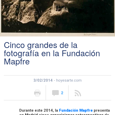
Cinco grandes de la
fotografía en la Fundación
Mapfre
3/02/2014
- hoyesarte.com
2
Durante este 2014, la
Fundación Mapfre
presenta
en
Madrid
cinco
exposiciones
retrospectivas
de