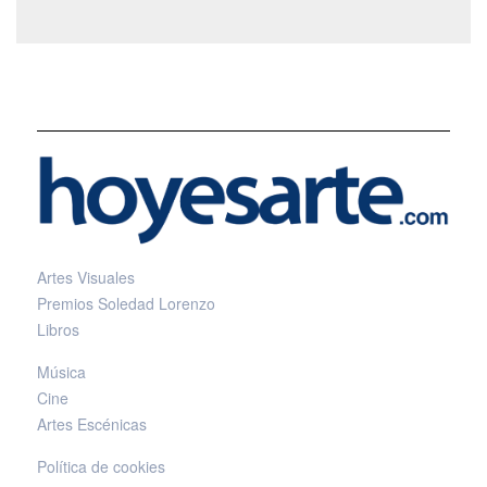
Artes Visuales
Premios Soledad Lorenzo
Libros
Música
Cine
Artes Escénicas
Política de cookies