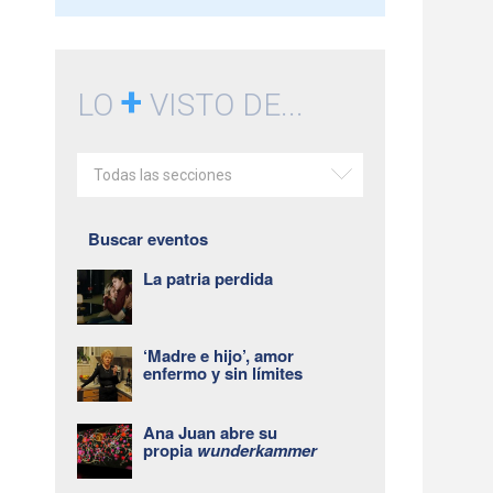
+
LO
VISTO DE...
Todas las secciones
Buscar eventos
La patria perdida
‘Madre e hijo’, amor
enfermo y sin límites
Ana Juan abre su
propia
wunderkammer