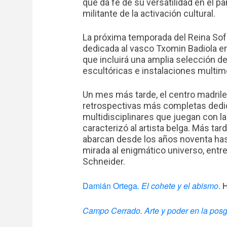
que da fe de su versatilidad en el p
militante de la activación cultural.
La próxima temporada del Reina So
dedicada al vasco Txomin Badiola en
que incluirá una amplia selección de
escultóricas e instalaciones multim
Un mes más tarde, el centro madrile
retrospectivas más completas dedic
multidisciplinares que juegan con la p
caracterizó al artista belga. Más tar
abarcan desde los años noventa hast
mirada al enigmático universo, entre
Schneider.
Damián Ortega.
El cohete y el abismo
.
H
Campo Cerrado. Arte y poder en la pos