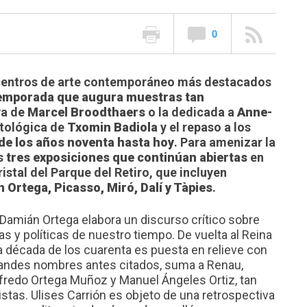
0
 centros de arte contemporáneo más destacados
emporada que augura muestras tan
va de
Marcel Broodthaers
o la dedicada a
Anne-
ntológica de
Txomin Badiola
y el repaso a los
 de los años noventa hasta hoy
. Para amenizar la
as
tres exposiciones que continúan abiertas
en
ristal del Parque del Retiro, que incluyen
 Ortega, Picasso, Miró, Dalí y Tàpies
.
 Damián Ortega elabora un discurso crítico sobre
s y políticas de nuestro tiempo. De vuelta al Reina
a década de los cuarenta es puesta en relieve con
grandes nombres antes citados, suma a Renau,
ofredo Ortega Muñoz y Manuel Ángeles Ortiz, tan
rtistas. Ulises Carrión es objeto de una retrospectiva