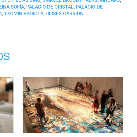
HETE Y EL ABISMO
MARCEL BROODTHAERS
MNCARS
,
,
INA SOFÍA
PALACIO DE CRISTAL
PALACIO DE
,
,
A
TXOMIN BADIOLA
ULISES CARRIÓN
os