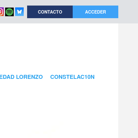
CONTACTO
ACCEDER
EDAD LORENZO
CONSTELAC10N
Txomin Badiola. Mitologías (Todos sabemos ya quienes somos), 2015.