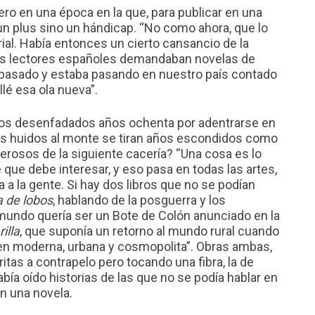
ñero en una época en la que, para publicar en una
a un plus sino un hándicap. “No como ahora, que lo
orial. Había entonces un cierto cansancio de la
 Los lectores españoles demandaban novelas de
 pasado y estaba pasando en nuestro país contado
llé esa ola nueva”.
n los desenfadados años ochenta por adentrarse en
los huidos al monte se tiran años escondidos como
rosos de la siguiente cacería? “Una cosa es lo
 que debe interesar, y eso pasa en todas las artes,
a a la gente. Si hay dos libros que no se podían
 de lobos
, hablando de la posguerra y los
mundo quería ser un Bote de Colón anunciado en la
illa
, que suponía un retorno al mundo rural cuando
en moderna, urbana y cosmopolita”. Obras ambas,
tas a contrapelo pero tocando una fibra, la de
a oído historias de las que no se podía hablar en
en una novela.