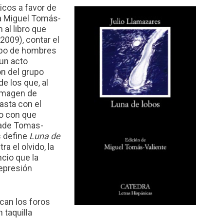
icos a favor de
la Miguel Tomás-
 al libro que
2009), contar el
upo de hombres
un acto
ón del grupo
e los que, al
 imagen de
asta con el
to con que
ñade Tomas-
s define
Luna de
a el olvido, la
cio que la
represión
can los foros
 taquilla