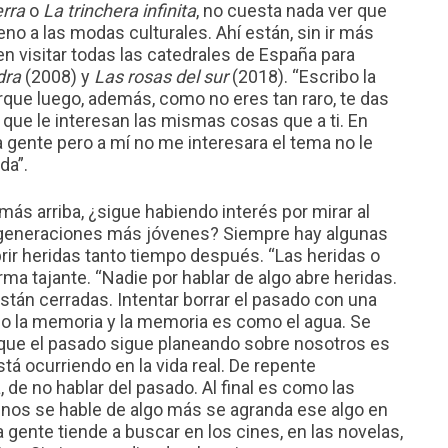
erra
o
La trinchera infinita
, no cuesta nada ver que
no a las modas culturales. Ahí están, sin ir más
 en visitar todas las catedrales de España para
dra
(2008) y
Las rosas del sur
(2018). “Escribo la
orque luego, además, como no eres tan raro, te das
que le interesan las mismas cosas que a ti. En
a gente pero a mí no me interesara el tema no le
da”.
 más arriba, ¿sigue habiendo interés por mirar al
s generaciones más jóvenes? Siempre hay algunas
ir heridas tanto tiempo después. “Las heridas o
rma tajante. “Nadie por hablar de algo abre heridas.
stán cerradas. Intentar borrar el pasado con una
o la memoria y la memoria es como el agua. Se
que el pasado sigue planeando sobre nosotros es
está ocurriendo en la vida real. De repente
e no hablar del pasado. Al final es como las
nos se hable de algo más se agranda ese algo en
a gente tiende a buscar en los cines, en las novelas,