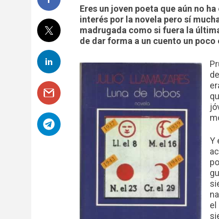
Eres un joven poeta que aún no ha 
interés por la novela pero sí much
madrugada como si fuera la última
de dar forma a un cuento un poco 
Pr
de
er
qu
jó
mo
Y 
ac
po
gu
si
na
el
si