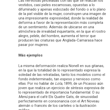
Las nerviosas pinceladas con las que se realizan los
vestidos, casi pieles escamosas, opuestas a lo
difuminado y apenas esbozado del fondo o a lo plano
de la piel visible de la mujer, construyen una imagen de
una impresionante expresividad, donde la realidad de
deforma a favor de la representación más completa
de un sentimiento. Además de ubicarse en una
atmósfera de irrealidad inquietante, en la que el rostro
alegre, pelele, del hombre, aumenta el terror que
producen las criaturas que Anglada-Camarasa hace
pasar por mujeres.
Más ejemplos
La misma deformación realiza Nonell en sus gitanas,
en la que la totalidad de lo representado expresa la
soledad de las retratadas, tanto los modelos como el
fondo indeterminado, tan espeso y nervioso como
ellas. Por no hablar de
Lola
, 1899, de un Picasso aún
joven que realiza un ejercicio de síntesis expresiva de
lo representado de importancia fundamental. O su
Menú
para el café Els Quatre Gats, de sinuosidad
perfectamente en consonancia con el Art Noveau
alemán o francés de los carteles o la ilustración
gráfica.