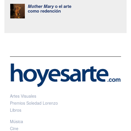
Mother Mary
o el arte
como redención
Artes Visuales
Premios Soledad Lorenzo
Libros
Música
Cine