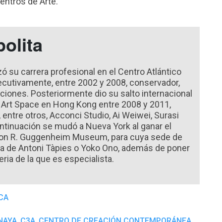
ntros de Arte.
olita
su carrera profesional en el Centro Atlántico
cutivamente, entre 2002 y 2008, conservador,
ciones. Posteriormente dio su salto internacional
te Art Space en Hong Kong entre 2008 y 2011,
entre otros, Acconci Studio, Ai Weiwei, Surasi
ntinuación se mudó a Nueva York al ganar el
mon R. Guggenheim Museum, para cuya sede de
a de Antoni Tàpies o Yoko Ono, además de poner
ria de la que es especialista.
CA
,
,
NAYA
C3A
CENTRO DE CREACIÓN CONTEMPORÁNEA