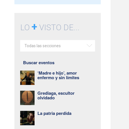
+
LO
VISTO DE...
Todas las secciones
Buscar eventos
‘Madre e hijo’, amor
enfermo y sin límites
Grediaga, escultor
olvidado
La patria perdida