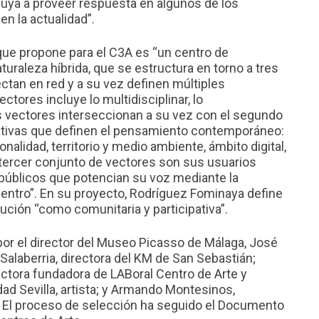
uya a proveer respuesta en algunos de los
n la actualidad”.
 que propone para el C3A es “un centro de
uraleza híbrida, que se estructura en torno a tres
tan en red y a su vez definen múltiples
ctores incluye lo multidisciplinar, lo
tos vectores interseccionan a su vez con el segundo
ativas que definen el pensamiento contemporáneo:
nalidad, territorio y medio ambiente, ámbito digital,
l tercer conjunto de vectores son sus usuarios
blicos que potencian su voz mediante la
centro”. En su proyecto, Rodríguez Fominaya define
itución “como comunitaria y participativa”.
por el director del Museo Picasso de Málaga, José
Salaberria, directora del KM de San Sebastián;
ctora fundadora de LABoral Centro de Arte y
ad Sevilla, artista; y Armando Montesinos,
te. El proceso de selección ha seguido el Documento