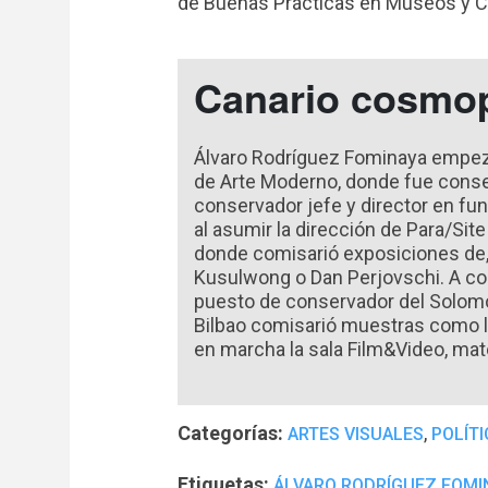
de Buenas Prácticas en Museos y Ce
Canario cosmop
Álvaro Rodríguez Fominaya empezó 
de Arte Moderno, donde fue conse
conservador jefe y director en fun
al asumir la dirección de Para/Si
donde comisarió exposiciones de, 
Kusulwong o Dan Perjovschi. A co
puesto de conservador del Solo
Bilbao comisarió muestras como l
en marcha la sala Film&Video, mate
Categorías:
,
ARTES VISUALES
POLÍTI
Etiquetas:
ÁLVARO RODRÍGUEZ FOMI