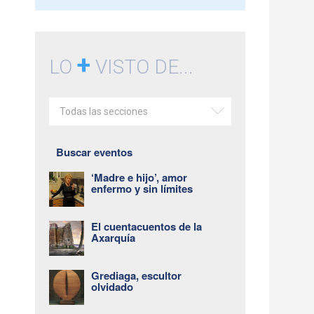
+
LO
VISTO DE...
Todas las secciones
Buscar eventos
‘Madre e hijo’, amor
enfermo y sin límites
El cuentacuentos de la
Axarquía
Grediaga, escultor
olvidado