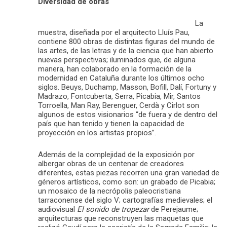
Diversidad de obras
La
muestra, diseñada por el arquitecto Lluís Pau,
contiene 800 obras de distintas figuras del mundo de
las artes, de las letras y de la ciencia que han abierto
nuevas perspectivas; iluminados que, de alguna
manera, han colaborado en la formación de la
modernidad en Cataluña durante los últimos ocho
siglos. Beuys, Duchamp, Masson, Bofill, Dalí, Fortuny y
Madrazo, Fontcuberta, Serra, Picabia, Mir, Santos
Torroella, Man Ray, Berenguer, Cerdà y Cirlot son
algunos de estos visionarios “de fuera y de dentro del
país que han tenido y tienen la capacidad de
proyección en los artistas propios”.
Además de la complejidad de la exposición por
albergar obras de un centenar de creadores
diferentes, estas piezas recorren una gran variedad de
géneros artísticos, como son: un grabado de Picabia;
un mosaico de la necrópolis paleocristiana
tarraconense del siglo V; cartografías medievales; el
audiovisual
El sonido de tropezar
de Perejaume;
arquitecturas que reconstruyen las maquetas que