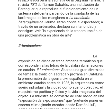
realizó Gaudí para la sacristía de la Sagrada Familia; la
revista
TBO
de Ramón Sabatés; una instalación de
Berenguer que reproduce el funcionamiento de un
sistema inteligente partiendo de la conducta de las
luciérnagas de los manglares o
La condición
heterogénea
de Jaume Xifran donde el espectador, a
través de un ordenador, destapa su interioridad y
consigue vivir “la experiencia de la transmutación de
una problemática en obra de arte”
Il-luminacions
La
exposición se divide en trece ámbitos temáticos que
corresponden a las letras de la palabra iluminaciones
en catalán,
Il-luminacions
. Abarca una gran diversidad
de temas: la tradición sagrada y profana en Cataluña,
la premonición de la guerra civil española en el
ambiente catalán antes de 1936, la arquitectura como
sueño individual y la ciudad como sueño colectivo, el
maquinismo poético y lúdico y la vida imaginaria del
objeto. La muestra se convierte de este modo en una
“exposición de exposiciones” que “pretende poner en
escena el imaginario creador desde Ramón Llul”,