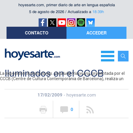
hoyesarte.com, primer diario de arte en lengua española
5 de agosto de 2026 / Actualizado a
18:39h
CONTACTO
ACCEDER
Iluminados en el CCCB
La exposición
Iluminaciones. Cataluña Visionaria
, presentada por el
CCCB (Centre de Cultura Contemporània de Barcelona), realiza un
recorrido por el pensamiento y la creación en Cataluña desde la época
de Ramón Llul hasta nuestros días. Su objetivo es poder mostrar en
tres dimensiones el pensamiento y la crítica artística manteniendo su
17/02/2009
- hoyesarte.com
perspectiva poética. No es una antológica de artistas, sino que plantea
ideas, sensaciones; una manera de comprender la cultura. Una
0
propuesta que afecta a las emociones.