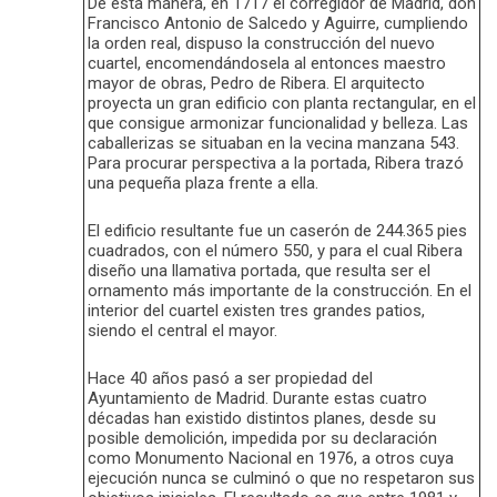
De esta manera, en 1717 el corregidor de Madrid, don
Francisco Antonio de Salcedo y Aguirre, cumpliendo
la orden real, dispuso la construcción del nuevo
cuartel, encomendándosela al entonces maestro
mayor de obras, Pedro de Ribera. El arquitecto
proyecta un gran edificio con planta rectangular, en el
que consigue armonizar funcionalidad y belleza. Las
caballerizas se situaban en la vecina manzana 543.
Para procurar perspectiva a la portada, Ribera trazó
una pequeña plaza frente a ella.
El edificio resultante fue un caserón de 244.365 pies
cuadrados, con el número 550, y para el cual Ribera
diseño una llamativa portada, que resulta ser el
ornamento más importante de la construcción. En el
interior del cuartel existen tres grandes patios,
siendo el central el mayor.
Hace 40 años pasó a ser propiedad del
Ayuntamiento de Madrid. Durante estas cuatro
décadas han existido distintos planes, desde su
posible demolición, impedida por su declaración
como Monumento Nacional en 1976, a otros cuya
ejecución nunca se culminó o que no respetaron sus