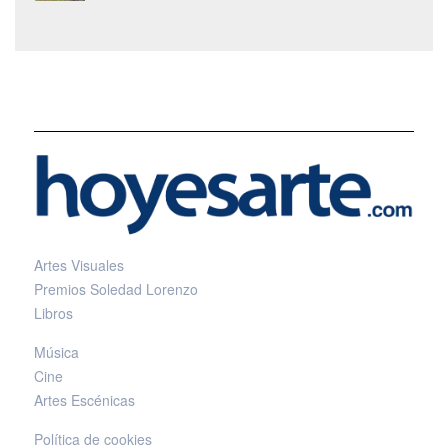
Artes Visuales
Premios Soledad Lorenzo
Libros
Música
Cine
Artes Escénicas
Política de cookies