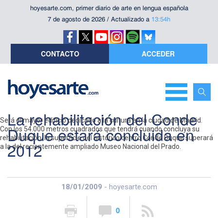
hoyesarte.com, primer diario de arte en lengua española
7 de agosto de 2026 / Actualizado a
13:54h
CONTACTO
ACCEDER
La rehabilitación del Conde
Será el mayor edificio dedicado a la cultura en la ciudad de Madrid.
Duque estará concluida en
Con los 54.000 metros cuadrados que tendrá cuando concluya su
rehabilitación, la superficie del histórico centro Conde Duque superará
2012
a la del recientemente ampliado Museo Nacional del Prado.
18/01/2009
- hoyesarte.com
0