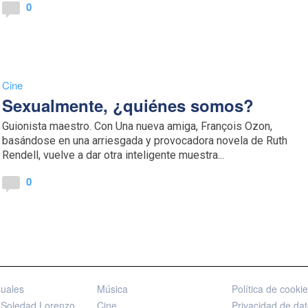
0
Cine
Sexualmente, ¿quiénes somos?
Guionista maestro. Con Una nueva amiga, François Ozon,
basándose en una arriesgada y provocadora novela de Ruth
Rendell, vuelve a dar otra inteligente muestra...
0
suales
Música
Política de cooki
 Soledad Lorenzo
Cine
Privacidad de da