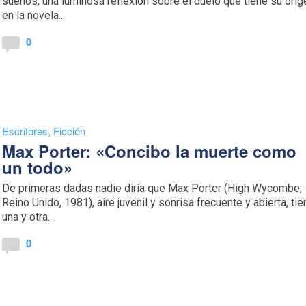
sueños, una luminosa reflexión sobre el duelo que tiene su orig
en la novela...
0
Escritores
,
Ficción
Max Porter: «Concibo la muerte como
un todo»
De primeras dadas nadie diría que Max Porter (High Wycombe,
Reino Unido, 1981), aire juvenil y sonrisa frecuente y abierta, ti
una y otra...
0