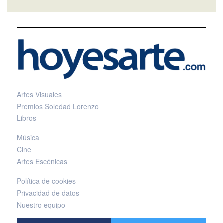
Artes Visuales
Premios Soledad Lorenzo
Libros
Música
Cine
Artes Escénicas
Política de cookies
Privacidad de datos
Nuestro equipo