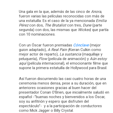
Una gala en la que, además de las cinco de
Anora
,
fueron varias las películas reconocidas con más de
una estatuilla. Es el caso de la ya mencionada
Emilia
Pérez
con dos,
The Brutalist
con tres,
Dune
(parte
segunda) con dos, las mismas que
Wicked
, que partía
con 10 nominaciones.
Con un Óscar fueron premiadas
Cónclave
(mejor
guion adaptado),
A Real Pain (
Kieran Culkin como
mejor actor de reparto),
La sustancia
(maquillaje y
peluquería),
Flow
(película de animación) y
Aún estoy
aquí
(película internacional), el emocionante filme que
supone la primera estatuilla de Hollywood para Brasil.
Así fueron discurriendo las casi cuatro horas de una
ceremonia menos densa, pese a su duración, que en
anteriores ocasiones gracias al buen hacer del
presentador Conan O’Brien, que inicialmente saludó en
español -“buenas noches y bienvenidos a los Óscar,
soy su anfitrión y espero que disfruten del
espectáculo”- y a la participación de conductores
como Mick Jagger o Billy Crystal.