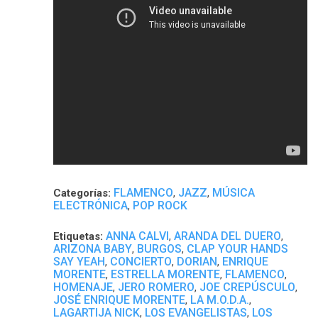
FLAMENCO
JAZZ
MÚSICA
Categorías:
,
,
ELECTRÓNICA
POP ROCK
,
ANNA CALVI
ARANDA DEL DUERO
Etiquetas:
,
,
ARIZONA BABY
BURGOS
CLAP YOUR HANDS
,
,
SAY YEAH
CONCIERTO
DORIAN
ENRIQUE
,
,
,
MORENTE
ESTRELLA MORENTE
FLAMENCO
,
,
,
HOMENAJE
JERO ROMERO
JOE CREPÚSCULO
,
,
,
JOSÉ ENRIQUE MORENTE
LA M.O.D.A.
,
,
LAGARTIJA NICK
LOS EVANGELISTAS
LOS
,
,