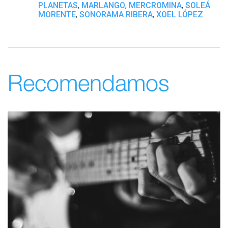
PLANETAS
MARLANGO
MERCROMINA
SOLEÁ
,
,
,
MORENTE
SONORAMA RIBERA
XOEL LÓPEZ
,
,
Recomendamos