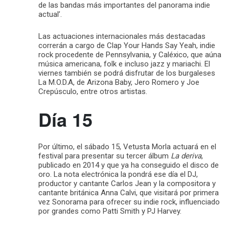
de las bandas más importantes del panorama indie
actual’.
Las actuaciones internacionales más destacadas
correrán a cargo de Clap Your Hands Say Yeah, indie
rock procedente de Pennsylvania, y Caléxico, que aúna
música americana, folk e incluso jazz y mariachi. El
viernes también se podrá disfrutar de los burgaleses
La M.O.D.A, de Arizona Baby, Jero Romero y Joe
Crepúsculo, entre otros artistas.
Día 15
Por último, el sábado 15, Vetusta Morla actuará en el
festival para presentar su tercer álbum
La deriva
,
publicado en 2014 y que ya ha conseguido el disco de
oro. La nota electrónica la pondrá ese día el DJ,
productor y cantante Carlos Jean y la compositora y
cantante británica Anna Calvi, que visitará por primera
vez Sonorama para ofrecer su indie rock, influenciado
por grandes como Patti Smith y PJ Harvey.