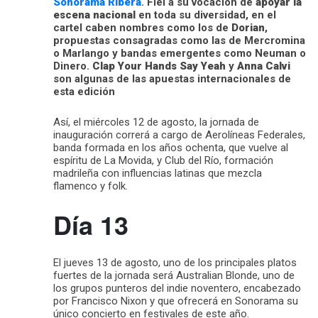
Sonorama Ribera
. Fiel a su vocación de
apoyar la
escena nacional
en toda su diversidad, en el
cartel caben nombres como los de
Dorian
,
propuestas consagradas como las de Mercromina
o Marlango y bandas emergentes como Neuman o
Dinero.
Clap Your Hands Say Yeah
y
Anna Calvi
son algunas de las apuestas internacionales de
esta edición
Así, el miércoles 12 de agosto, la jornada de
inauguración correrá a cargo de Aerolíneas Federales,
banda formada en los años ochenta, que vuelve al
espíritu de La Movida, y Club del Río, formación
madrileña con influencias latinas que mezcla
flamenco y folk.
Día 13
El jueves 13 de agosto, uno de los principales platos
fuertes de la jornada será Australian Blonde, uno de
los grupos punteros del indie noventero, encabezado
por Francisco Nixon y que ofrecerá en Sonorama su
único concierto en festivales de este año.