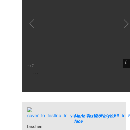
–
/
7
Mario Testino: In your
face
Taschen