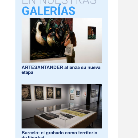
EN NUESTRAS
GALERÍAS
ARTESANTANDER afianza su nueva
etapa
Barceló: el grabado como territorio
de libertad