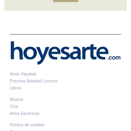
Artes Visuales
Premios Soledad Lorenzo
Libros
Música
Cine
Artes Escénicas
Política de cookies